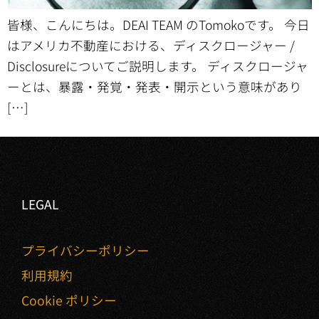
皆様、こんにちは。DEAI TEAM のTomokoです。 今日
はアメリカ不動産における、ディスクロージャー /
Disclosureについてご説明します。 ディスクロージャ
ーとは、暴露・発覚・発表・開示という意味があり
[…]
LEGAL
プライバシーポリシー
利用規約
Cookie ポリシー