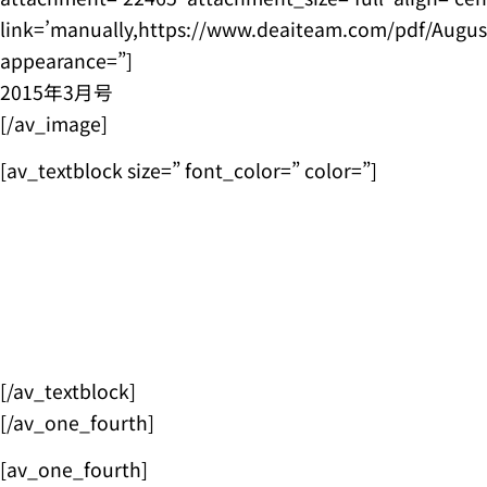
link=’manually,https://www.deaiteam.com/pdf/August2
appearance=”]
2015年3月号
[/av_image]
[av_textblock size=” font_color=” color=”]
[/av_textblock]
[/av_one_fourth]
[av_one_fourth]