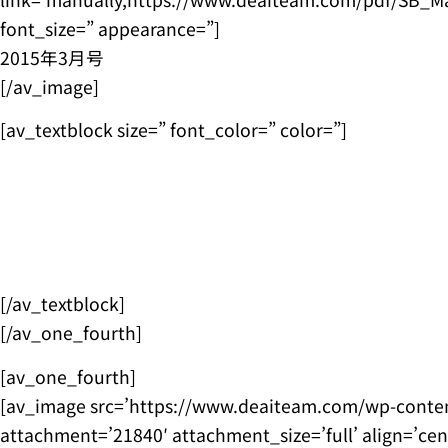
font_size=” appearance=”]
2015年3月号
[/av_image]
[av_textblock size=” font_color=” color=”]
[/av_textblock]
[/av_one_fourth]
[av_one_fourth]
[av_image src=’https://www.deaiteam.com/wp-conte
attachment=’21840′ attachment_size=’full’ align=’ce