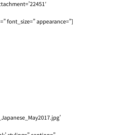
ttachment=’22451′
=” font_size=” appearance=”]
_Japanese_May2017.jpg’
’ styling=” caption=”