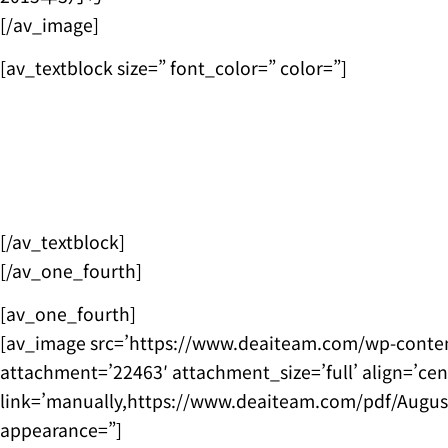
[/av_image]
[av_textblock size=” font_color=” color=”]
[/av_textblock]
[/av_one_fourth]
[av_one_fourth]
[av_image src=’https://www.deaiteam.com/wp-conte
attachment=’22463′ attachment_size=’full’ align=’ce
link=’manually,https://www.deaiteam.com/pdf/August2
appearance=”]