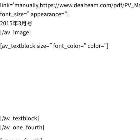
link=’manually,https://www.deaiteam.com/pdf/PV_Mark
font_size=” appearance=”]
2015年3月号
[/av_image]
[av_textblock size=” font_color=” color=”]
[/av_textblock]
[/av_one_fourth]