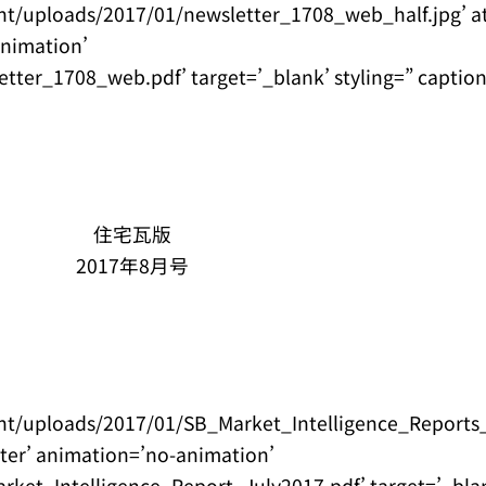
t/uploads/2017/01/newsletter_1708_web_half.jpg’ a
animation’
ter_1708_web.pdf’ target=’_blank’ styling=” caption
住宅瓦版
2017年8月号
nt/uploads/2017/01/SB_Market_Intelligence_Reports
nter’ animation=’no-animation’
et_Intelligence_Report_July2017.pdf’ target=’_blank