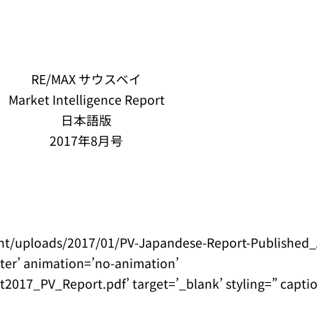
RE/MAX サウスベイ
Market Intelligence Report
日本語版
2017年8月号
nt/uploads/2017/01/PV-Japandese-Report-Published_
nter’ animation=’no-animation’
017_PV_Report.pdf’ target=’_blank’ styling=” captio