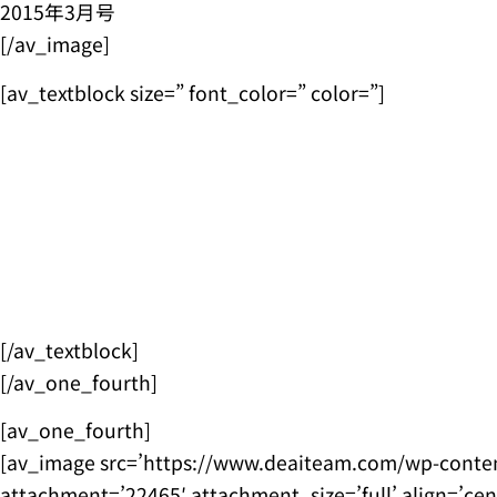
2015年3月号
[/av_image]
[av_textblock size=” font_color=” color=”]
[/av_textblock]
[/av_one_fourth]
[av_one_fourth]
[av_image src=’https://www.deaiteam.com/wp-conte
attachment=’22465′ attachment_size=’full’ align=’ce