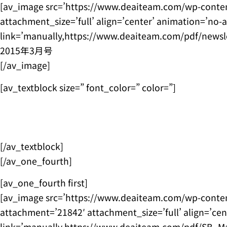
[av_image src=’https://www.deaiteam.com/wp-conten
attachment_size=’full’ align=’center’ animation=’no-
link=’manually,https://www.deaiteam.com/pdf/newslet
2015年3月号
[/av_image]
[av_textblock size=” font_color=” color=”]
[/av_textblock]
[/av_one_fourth]
[av_one_fourth first]
[av_image src=’https://www.deaiteam.com/wp-conte
attachment=’21842′ attachment_size=’full’ align=’ce
link=’manually,https://www.deaiteam.com/pdf/SB_Mark