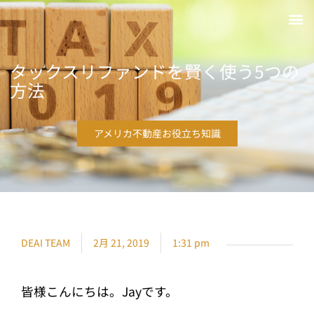
ホーム
出相チームについて
不動産お役立ち情報
メルマガ登
お問い合わ
タックスリファンドを賢く使う5つの
方法
アメリカ不動産お役立ち知識
DEAI TEAM
2月 21, 2019
1:31 pm
皆様こんにちは。Jayです。