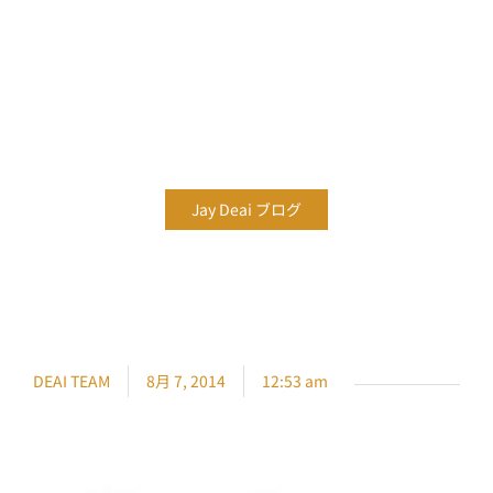
人の目 ～引寄せの法則への挑戦～ -
JAY DEAI ブログ-
Jay Deai ブログ
DEAI TEAM
8月 7, 2014
12:53 am