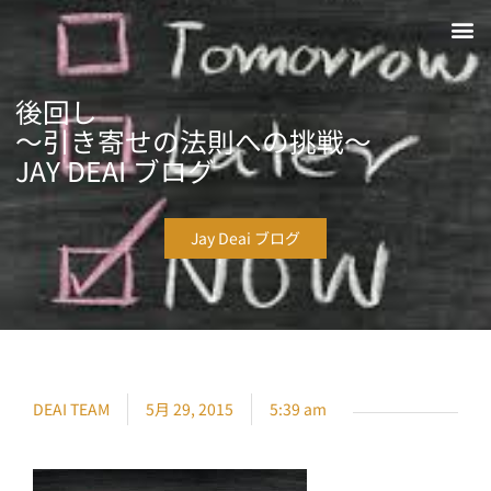
ホーム
出相チームについて
不動産お役立ち情報
メルマガ登
お問い合わ
後回し
〜引き寄せの法則への挑戦〜
JAY DEAI ブログ
Jay Deai ブログ
DEAI TEAM
5月 29, 2015
5:39 am