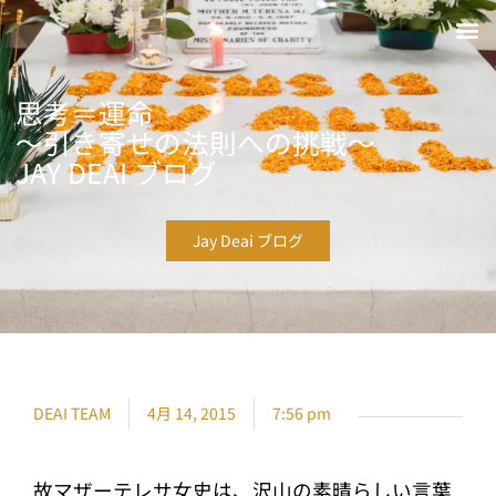
思考＝運命
〜引き寄せの法則への挑戦〜
JAY DEAI ブログ
Jay Deai ブログ
DEAI TEAM
4月 14, 2015
7:56 pm
故マザーテレサ女史は、沢山の素晴らしい言葉