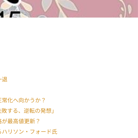
一退
正常化へ向かうか？
失敗する、逆転の発想」
格が最高値更新？
るハリソン・フォード氏