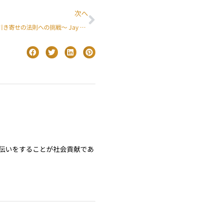
次へ
合理的／効果的 〜引き寄せの法則への挑戦〜 Jay Deai ブログ
伝いをすることが社会貢献であ