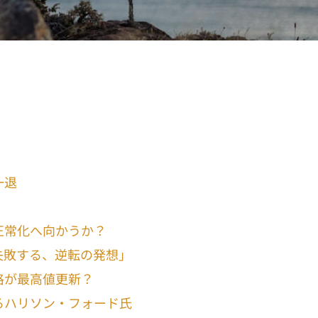
一退
正常化へ向かうか？
失敗する、逆転の発想」
格が最高値更新？
るハリソン・フォード氏