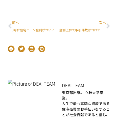
前へ
次へ
3月に住宅ローン金利がついに4％台へ上がり、取引は急増
金利上昇で取引件数はコロナ前を下回る中、中間価格は$900Kに迫る
DEAI TEAM
東京都出身。 立教大学卒
業。
人生で最も高額な資産である
住宅売買のお手伝いをするこ
とが社会貢献であると信じ、