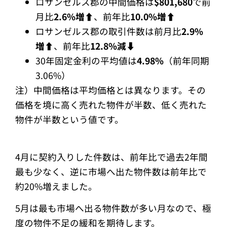
ロサンゼルス郡の中間価格は
$801,680
で前
月比
2.6%増⬆︎
、前年比
10.0%増⬆︎
ロサンゼルス郡の取引件数は前月比
2.9%
増⬆︎
、前年比
12.8%減⬇︎
30年固定金利の平均値は
4.98%
（前年同期
3.06%）
注）中間価格は平均価格とは異なります。その
価格を境に高く売れた物件が半数、低く売れた
物件が半数という値です。
4月に契約入りした件数は、前年比で過去2年間
最も少なく、逆に市場へ出た物件数は前年比で
約20%増えました。
5月は最も市場へ出る物件数が多い月なので、極
度の物件不足の緩和を期待します。