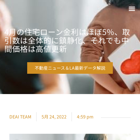
4月の住宅ローン金利はほぼ5％、取
引数は全体的に鎮静化、それでも中
間価格は高値更新
不動産ニュース＆LA最新データ解説
DEAI TEAM
5月 24, 2022
4:59 pm